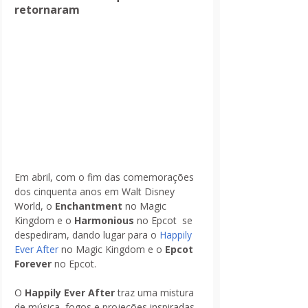
retornaram
Em abril, com o fim das comemorações 
dos cinquenta anos em Walt Disney 
World, o
 Enchantment
 no Magic 
Kingdom e o 
Harmonious
 no Epcot  se 
despediram, dando lugar para o 
Happily 
Ever After 
no Magic Kingdom e o 
Epcot 
Forever
 no Epcot.
O 
Happily Ever After
 traz uma mistura 
de música, fogos e projeções inspiradas 