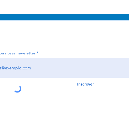
S
PLANEJAMENTO
RESTAURANTES
HOTEIS
ALÉM D
ba nossa newsletter
Inscrever