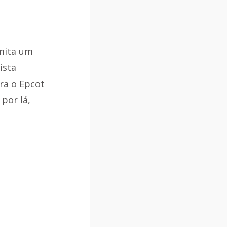
mita um 
ista 
ra o Epcot 
por lá, 