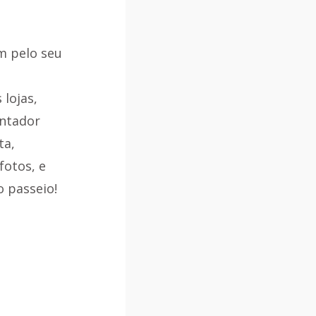
 pelo seu 
lojas, 
entador 
a, 
fotos, e 
 passeio! 