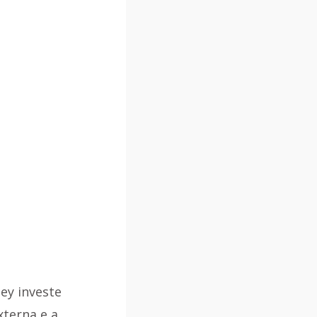
ey investe 
xterna e a 