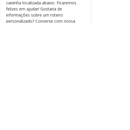
caixinha localizada abaixo. Ficaremos 
felizes em ajudar! Gostaria de 
informações sobre um roteiro 
personalizado? Converse com nossa 
equipe neste 
link
!
Parques
Posts recentes
Ver tudo