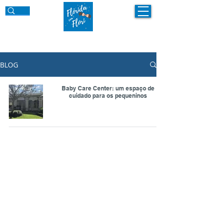
BLOG
Baby Care Center: um espaço de
cuidado para os pequeninos
©
2018 - 2026
por Flórida com Flori
flori@floridacomflori
.com