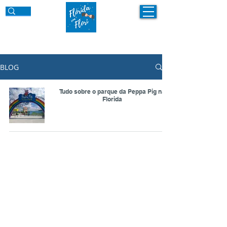
BLOG
Tudo sobre o parque da Peppa Pig na
Florida
©
2018 - 2026
por Flórida com Flori
flori@floridacomflori
.com