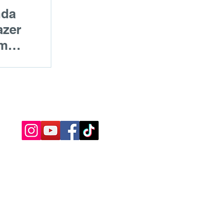
nda
azer
em