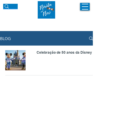
BLOG
Celebração de 50 anos da Disney
©
2018 - 2026
por Flórida com Flori
flori@floridacomflori
.com